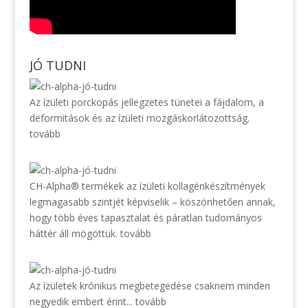
JÓ TUDNI
Az ízületi porckopás jellegzetes tünetei a fájdalom, a
deformitások és az ízületi mozgáskorlátozottság.
tovább
CH-Alpha® termékek az ízületi kollagénkészítmények
legmagasabb szintjét képviselik – köszönhetően annak,
hogy több éves tapasztalat és páratlan tudományos
háttér áll mögöttük.
tovább
Az ízületek krónikus megbetegedése csaknem minden
negyedik embert érint...
tovább