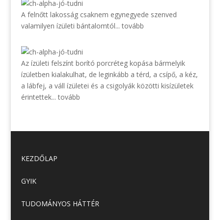
A felnőtt lakosság csaknem egynegyede szenved
valamilyen ízületi bántalomtól...
tovább
Az ízületi felszínt borító porcréteg kopása bármelyik
ízületben kialakulhat, de leginkább a térd, a csípő, a kéz,
a lábfej, a váll ízületei és a csigolyák közötti kisízületek
érintettek...
tovább
KEZDŐLAP
GYIK
TUDOMÁNYOS HÁTTÉR