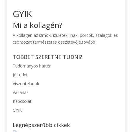
GYIK
Mi a kollagén?
A kollagén az izmok, ízületek, inak, porcok, szalagok és
csontozat természetes összetevője.
tovább
TÖBBET SZERETNE TUDNI?
Tudományos háttér
Jó tudni
Viszonteladók
Vásárlás
Kapcsolat
GYIK
Legnépszerűbb cikkek