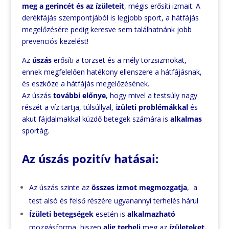
meg a gerincét és az ízületeit
, mégis erősíti izmait. A
derékfájás szempontjából is legjobb sport, a hátfájás
megelőzésére pedig keresve sem találhatnánk jobb
prevenciós kezelést!
Az
úszás
erősíti a törzset és a mély törzsizmokat,
ennek megfelelően hatékony ellenszere a hátfájásnak,
és eszköze a hátfájás megelőzésének.
Az úszás
további előnye
, hogy mivel a testsúly nagy
részét a víz tartja, túlsúllyal, í
zületi problémákkal
és
akut fájdalmakkal küzdő betegek számára is
alkalmas
sportág.
Az úszás pozitív hatásai:
Az úszás szinte az
összes izmot megmozgatja
, a
test alsó és felső részére ugyanannyi terhelés hárul
Ízületi betegségek
esetén is
alkalmazható
mozgásforma, hiszen
alig terheli
meg az
ízületeket.