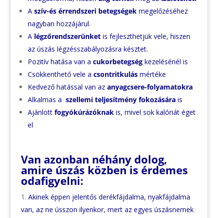
A
szív-és érrendszeri betegségek
megelőzéséhez
nagyban hozzájárul.
A
légzőrendszerünket
is fejleszthetjük vele, hiszen
az úszás légzésszabályozásra késztet.
Pozitív hatása van a
cukorbetegség
kezelésénél is
Csökkenthető vele a
csontritkulás
mértéke
Kedvező hatással van az
anyagcsere-folyamatokra
Alkalmas a
szellemi teljesítmény fokozására
is
Ajánlott
fogyókúrázóknak
is, mivel sok kalóriát éget
el
Van azonban néhány dolog,
amire úszás közben is érdemes
odafigyelni:
Akinek éppen jelentős derékfájdalma, nyakfájdalma
van, az ne ússzon ilyenkor, mert az egyes úszásnemek