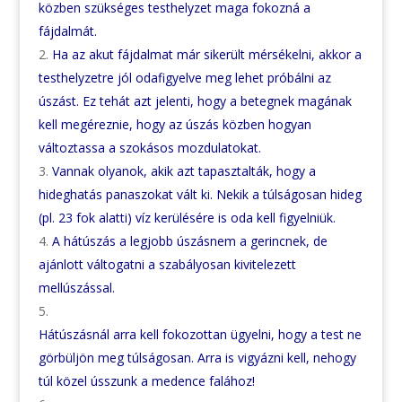
közben szükséges testhelyzet maga fokozná a
fájdalmát.
Ha az akut fájdalmat már sikerült mérsékelni, akkor a
testhelyzetre jól odafigyelve meg lehet próbálni az
úszást. Ez tehát azt jelenti, hogy a betegnek magának
kell megéreznie, hogy az úszás közben hogyan
változtassa a szokásos mozdulatokat.
Vannak olyanok, akik azt tapasztalták, hogy a
hideghatás panaszokat vált ki. Nekik a túlságosan hideg
(pl. 23 fok alatti) víz kerülésére is oda kell figyelniük.
A hátúszás a legjobb úszásnem a gerincnek, de
ajánlott váltogatni a szabályosan kivitelezett
mellúszással.
Hátúszásnál arra kell fokozottan ügyelni, hogy a test ne
görbüljön meg túlságosan. Arra is vigyázni kell, nehogy
túl közel ússzunk a medence falához!