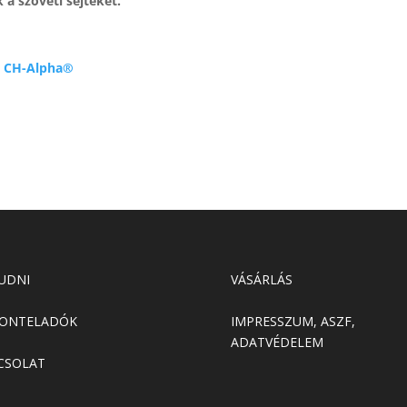
 a szöveti sejteket.
a CH-Alpha®
TUDNI
VÁSÁRLÁS
ZONTELADÓK
IMPRESSZUM, ASZF,
ADATVÉDELEM
CSOLAT