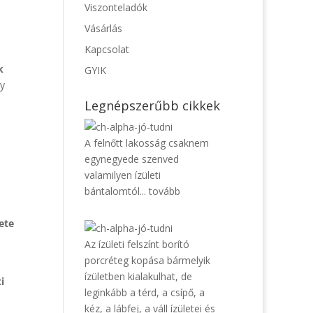
Viszonteladók
Vásárlás
Kapcsolat
k
GYIK
y
Legnépszerűbb cikkek
A felnőtt lakosság csaknem
egynegyede szenved
valamilyen ízületi
bántalomtól...
tovább
ete
Az ízületi felszínt borító
porcréteg kopása bármelyik
ízületben kialakulhat, de
i
leginkább a térd, a csípő, a
kéz, a lábfej, a váll ízületei és