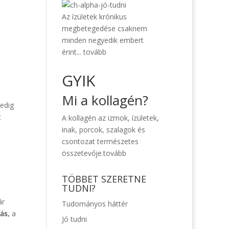
Az ízületek krónikus
megbetegedése csaknem
minden negyedik embert
érint...
tovább
GYIK
Mi a kollagén?
pedig
c
A kollagén az izmok, ízületek,
inak, porcok, szalagok és
csontozat természetes
összetevője.
tovább
TÖBBET SZERETNE
TUDNI?
ár
Tudományos háttér
jás,
a
Jó tudni