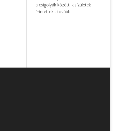
a csigolyák közötti kisízületek
érintettek...
tovább