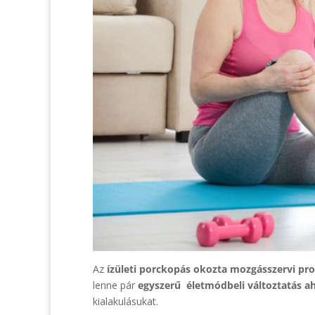
Az
ízületi porckopás okozta mozgásszervi p
lenne pár
egyszerű életmódbeli változtatás a
kialakulásukat.