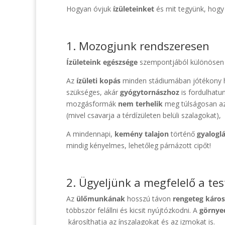
Hogyan óvjuk
ízületeinket
és mit tegyünk, hogy
1. Mozogjunk rendszeresen
Ízületeink
egészsége
szempontjából különösen f
Az
ízületi kopás
minden stádiumában jótékony ha
szükséges, akár
gyógytornászhoz
is fordulhatu
mozgásformák
nem terhelik
meg túlságosan a
(mivel csavarja a térdízületen belüli szalagokat),
A mindennapi,
kemény talajon
történő
gyalogl
mindig kényelmes, lehetőleg párnázott cipőt!
2. Ügyeljünk a megfelelő a tes
Az
ülőmunkának
hosszú távon
rengeteg káros
többször felállni és kicsit nyújtózkodni. A
görnyed
károsíthatja az ínszalagokat és az izmokat is.