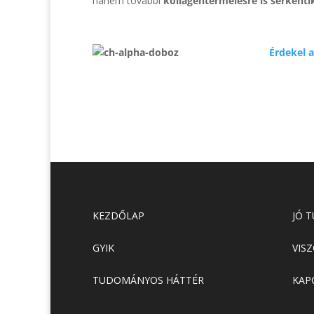
hanem további
kollagéntermelésre is serkentik
Érdekel 
KEZDŐLAP
JÓ 
GYIK
VIS
TUDOMÁNYOS HÁTTÉR
KAP