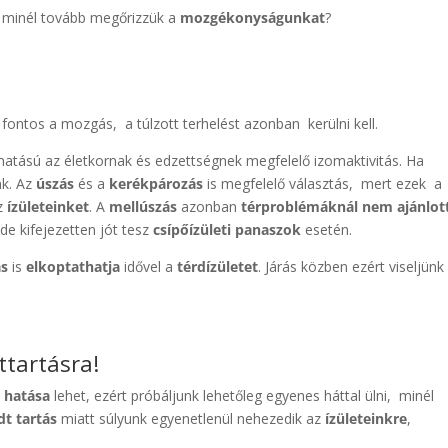
 minél tovább megőrizzük a
mozgékonyságunkat
?
ontos a mozgás, a túlzott terhelést azonban kerülni kell.
tású az életkornak és edzettségnek megfelelő izomaktivitás. Ha
nk. Az
úszás
és a
kerékpározás
is megfelelő választás, mert ezek a
z
ízületeinket
. A
mellúszás
azonban
térproblémáknál
nem ajánlot
 de kifejezetten jót tesz
csípőízületi panaszok
esetén.
ás
is
elkoptathatja
idővel a
térdízületet
. Járás közben ezért viseljünk
ttartásra!
 hatása
lehet, ezért próbáljunk lehetőleg egyenes háttal ülni, minél
t tartás
miatt súlyunk egyenetlenül nehezedik az
ízületeinkre
,