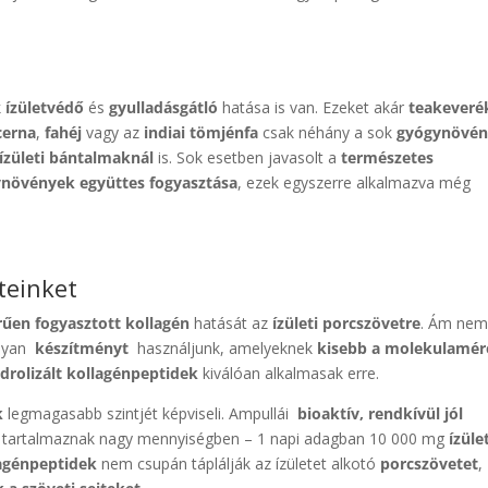
k
ízületvédő
és
gyulladásgátló
hatása is van. Ezeket akár
teakeveré
cerna
,
fahéj
vagy az
indiai tömjénfa
csak néhány a sok
gyógynövén
ízületi bántalmaknál
is. Sok esetben javasolt a
természetes
növények együttes fogyasztása
, ezek egyszerre alkalmazva még
eteinket
rűen fogyasztott
kollagén
hatását az
ízületi porcszövetre
. Ám nem
olyan
készítményt
használjunk, amelyeknek
kisebb a molekulamér
idrolizált kollagén
peptidek
kiválóan alkalmasak erre.
k
legmagasabb szintjét képviseli. Ampullái
bioaktív, rendkívül jól
tartalmaznak nagy mennyiségben – 1 napi adagban 10 000 mg
ízület
agénpeptidek
nem csupán táplálják az ízületet alkotó
porcszövetet
,