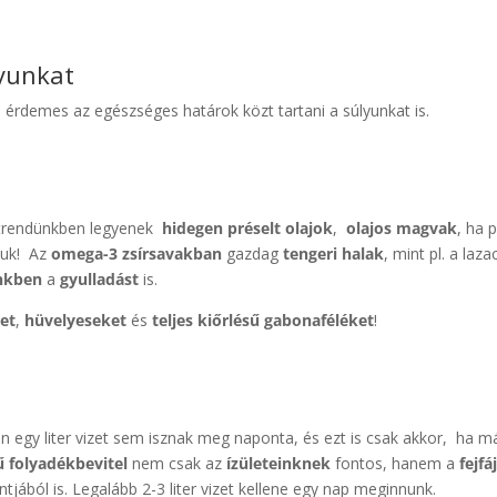
lyunkat
, érdemes az egészséges határok közt tartani a súlyunkat is.
étrendünkben legyenek
hidegen préselt olajok
,
olajos magvak
, ha 
juk! Az
omega-3
zsírsavakban
gazdag
tengeri halak
, mint pl. a laza
inkben
a
gyulladást
is.
get
,
hüvelyeseket
és
teljes kiőrlésű gabonaféléket
!
an egy liter vizet sem isznak meg naponta, és ezt is csak akkor, ha m
 folyadékbevitel
nem csak az
ízületeinknek
fontos, hanem a
fejfá
jából is. Legalább 2-3 liter vizet kellene egy nap meginnunk.