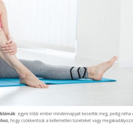
roblámák
egyre több ember mindennapjait keserítik meg, pedig néha 
hhoz,
hogy csökkentsük a kellemetlen tüneteket vagy megakadályozz