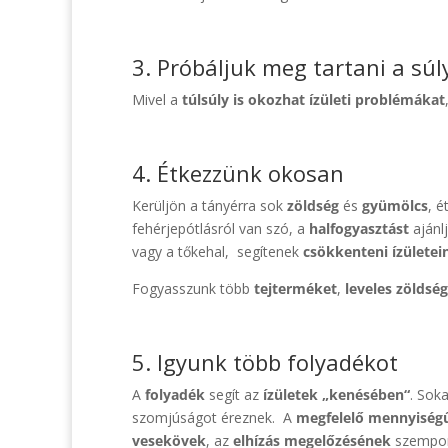
3. Próbáljuk meg tartani a sú
Mivel a
túlsúly is okozhat ízületi problémákat
4. Étkezzünk okosan
Kerüljön a tányérra sok
zöldség
és
gyümölcs
, 
fehérjepótlásról van szó, a
halfogyasztást
ajánl
vagy a tőkehal, segítenek
csökkenteni
ízülete
Fogyasszunk több
tejterméket
,
leveles zöldsé
5. Igyunk több folyadékot
A
folyadék
segít az
ízületek „kenésében“
. Sok
szomjúságot éreznek. A
megfelelő mennyiségű
vesekövek
, az
elhízás megelőzésének
szempont