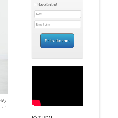
hírlevelünkre!
Feliratkozom
elég
uk a
JÓ TUDNI