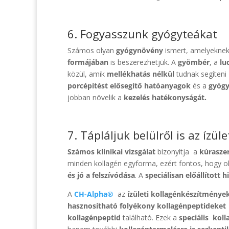
6. Fogyasszunk gyógyteákat
Számos olyan
gyógynövény
ismert, amelyekne
formájában
is beszerezhetjük. A
gyömbér
, a
lu
közül, amik
mellékhatás nélkül
tudnak segíteni
porcépítést elősegítő hatóanyagok
és a
gyógy
jobban növelik a
kezelés
hatékonyságát.
7. Tápláljuk belülről is az ízül
Számos klinikai vizsgálat
bizonyítja a
kúrasze
minden kollagén egyforma, ezért fontos, hogy 
és jó a felszívódása
. A
speciálisan előállított h
A
CH-Alpha®
az
ízületi kollagénkészítménye
hasznosítható
folyékony kollagénpeptideket
kollagénpeptid
található. Ezek a
speciális
koll