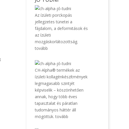
Az ízületi porckopás
jellegzetes tünetei a
fájdalom, a deformitások és
az ízületi
mozgáskorlátozottság.
tovább
t
CH-Alpha® termékek az
ízületi kollagénkészítmények
legmagasabb szintjét
képviselik – köszönhetően
annak, hogy több éves
tapasztalat és páratlan
tudományos háttér áll
mögöttük.
tovább