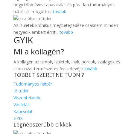
hogy több éves tapasztalat és páratlan tudományos
háttér áll mögöttük.
tovább
Az ízületek krónikus megbetegedése csaknem minden
negyedik embert érint...
tovább
GYIK
Mi a kollagén?
A kollagén az izmok, ízületek, inak, porcok, szalagok és
csontozat természetes összetevője.
tovább
TÖBBET SZERETNE TUDNI?
Tudományos háttér
Jó tudni
Viszonteladók
Vásárlás
Kapcsolat
GYIK
Legnépszerűbb cikkek