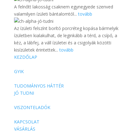
A felnőtt lakosság csaknem egynegyede szenved
valamilyen ízületi bántalomtól...
tovább
Az ízületi felszínt borító porcréteg kopása bármelyik
ízületben kialakulhat, de leginkább a térd, a csípő, a
kéz, a lábfej, a váll ízületei és a csigolyák közötti
kisízületek érintettek...
tovább
KEZDŐLAP
GYIK
TUDOMÁNYOS HÁTTÉR
JÓ TUDNI
VISZONTELADÓK
KAPCSOLAT
VÁSÁRLÁS