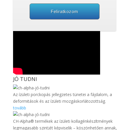
Feliratkozom
JÓ TUDNI
Az ízületi porckopás jellegzetes tünetei a fájdalom, a
deformitások és az ízületi mozgáskorlátozottság.
tovább
CH-Alpha® termékek az ízületi kollagénkészítmények
legmagasabb szintjét képviselik – köszönhetően annak,