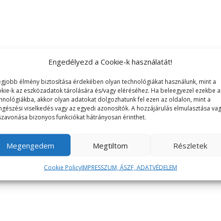
Engedélyezd a Cookie-k használatát!
egjobb élmény biztosítása érdekében olyan technológiákat használunk, mint a
kie-k az eszközadatok tárolására és/vagy eléréséhez. Ha beleegyezel ezekbe a
hnológiákba, akkor olyan adatokat dolgozhatunk fel ezen az oldalon, mint a
gészési viselkedés vagy az egyedi azonosítók. A hozzájárulás elmulasztása va
szavonása bizonyos funkciókat hátrányosan érinthet.
Megengedem
Megtiltom
Részletek
Cookie Policy
IMPRESSZUM, ÁSZF, ADATVÉDELEM