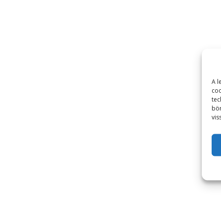
A l
coo
tec
bön
vis