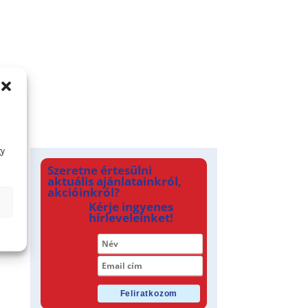
gy
Szeretne értesülni
aktuális ajánlatainkról,
akcióinkról?
Kérje ingyenes
hírleveleinket!
Feliratkozom