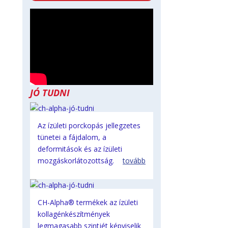
JÓ TUDNI
Az ízületi porckopás jellegzetes
tünetei a fájdalom, a
deformitások és az ízületi
mozgáskorlátozottság.
tovább
CH-Alpha® termékek az ízületi
kollagénkészítmények
legmagasabb szintjét képviselik