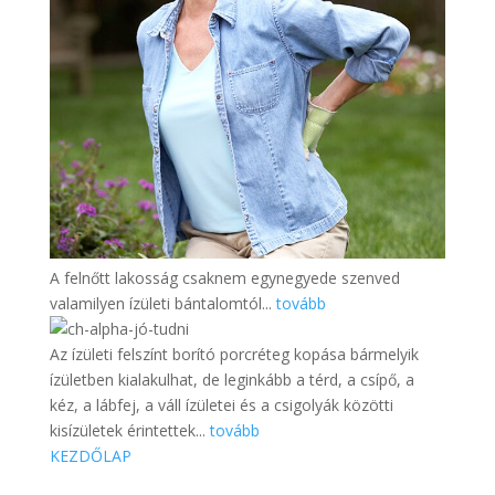
A felnőtt lakosság csaknem egynegyede szenved
valamilyen ízületi bántalomtól...
tovább
Az ízületi felszínt borító porcréteg kopása bármelyik
ízületben kialakulhat, de leginkább a térd, a csípő, a
kéz, a lábfej, a váll ízületei és a csigolyák közötti
kisízületek érintettek...
tovább
KEZDŐLAP