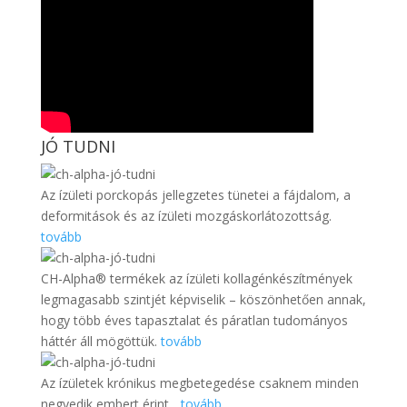
JÓ TUDNI
Az ízületi porckopás jellegzetes tünetei a fájdalom, a
deformitások és az ízületi mozgáskorlátozottság.
tovább
CH-Alpha® termékek az ízületi kollagénkészítmények
legmagasabb szintjét képviselik – köszönhetően annak,
hogy több éves tapasztalat és páratlan tudományos
háttér áll mögöttük.
tovább
Az ízületek krónikus megbetegedése csaknem minden
negyedik embert érint...
tovább