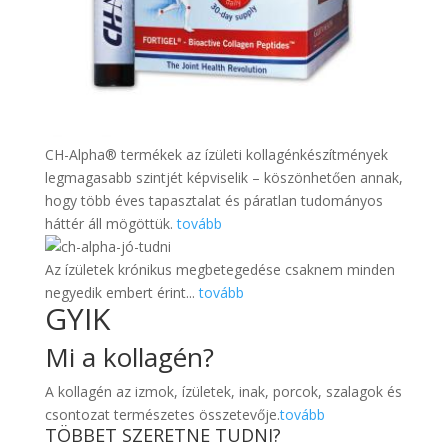
CH-Alpha® termékek az ízületi kollagénkészítmények
legmagasabb szintjét képviselik – köszönhetően annak,
hogy több éves tapasztalat és páratlan tudományos
háttér áll mögöttük.
tovább
Az ízületek krónikus megbetegedése csaknem minden
negyedik embert érint...
tovább
GYIK
Mi a kollagén?
A kollagén az izmok, ízületek, inak, porcok, szalagok és
csontozat természetes összetevője.
tovább
TÖBBET SZERETNE TUDNI?