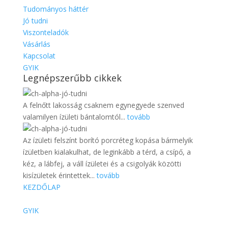
Tudományos háttér
Jó tudni
Viszonteladók
Vásárlás
Kapcsolat
GYIK
Legnépszerűbb cikkek
A felnőtt lakosság csaknem egynegyede szenved
valamilyen ízületi bántalomtól...
tovább
Az ízületi felszínt borító porcréteg kopása bármelyik
ízületben kialakulhat, de leginkább a térd, a csípő, a
kéz, a lábfej, a váll ízületei és a csigolyák közötti
kisízületek érintettek...
tovább
KEZDŐLAP
GYIK